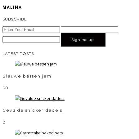
MALINA
SUBSCRIBE
Sign me up!
LATEST POSTS
Blauwe bessen jam
0
8
Gevulde snicker dadels
0