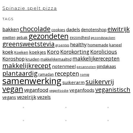
Spinazie spelt pizza
TAGS
chocolade
eiwitrijk
bakken
dadels
denotenshop
cookies
gezondeten
gebak
eiwitten
gezondheid
gezondsnacken
greensweetstevia
healthy
homemade
kaneel
groentes
Koro
Korokorting
Korolicious
koek
koekjes
Koeken
makkelijkerecepten
Koroshop
kruiden
makkelijkemaaltijd
makkelijkrecept
notenmeel
pindakaas
pecannoten
plantaardig
recepten
ramadan
romig
samenwerking
suikervrij
suikerarm
vegan
veganistisch
veganfood
veganfoods
veganfoodie
vezelrijk
vezels
vegans