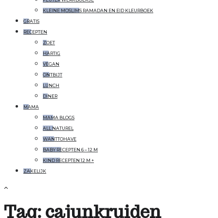
KLEINE MOSLIMS RAMADAN EN EID KLEURBOEK
GRATIS
RECEPTEN
ZOET
HARTIG
VEGAN
ONTBIJT
LUNCH
DINER
MAMA
MAMA BLOGS
ALL NATUREL
WANTTOHAVE
BABY RECEPTEN 6 – 12 M
KIND RECEPTEN 12 M +
ZAKELIJK
Tag:
cajunkruiden