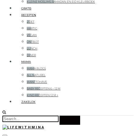
KLEINE MOSLIMS RAMADAN EN EID KLEURBOEK
GRATIS
RECEPTEN
ZOET
HARTIG
VEGAN
ONTBIJT
LUNCH
DINER
MAMA
MAMA BLOGS
ALL NATUREL
WANTTOHAVE
BABY RECEPTEN 6 – 12 M
KIND RECEPTEN 12 M +
ZAKELIJK