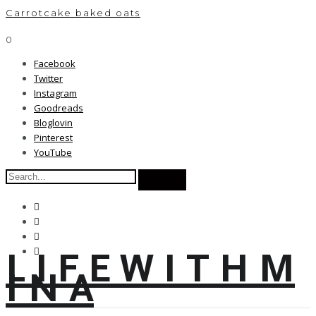
Carrotcake baked oats
0
Facebook
Twitter
Instagram
Goodreads
Bloglovin
Pinterest
YouTube
L I F E W I T H M
I N A