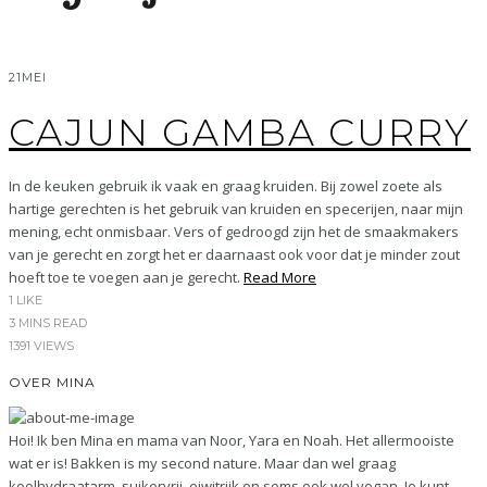
21
MEI
CAJUN GAMBA CURRY
In de keuken gebruik ik vaak en graag kruiden. Bij zowel zoete als
hartige gerechten is het gebruik van kruiden en specerijen, naar mijn
mening, echt onmisbaar. Vers of gedroogd zijn het de smaakmakers
van je gerecht en zorgt het er daarnaast ook voor dat je minder zout
hoeft toe te voegen aan je gerecht.
Read More
1
LIKE
3 MINS READ
1391 VIEWS
OVER MINA
Hoi! Ik ben Mina en mama van Noor, Yara en Noah. Het allermooiste
wat er is! Bakken is my second nature. Maar dan wel graag
koolhydraatarm, suikervrij, eiwitrijk en soms ook wel vegan. Je kunt