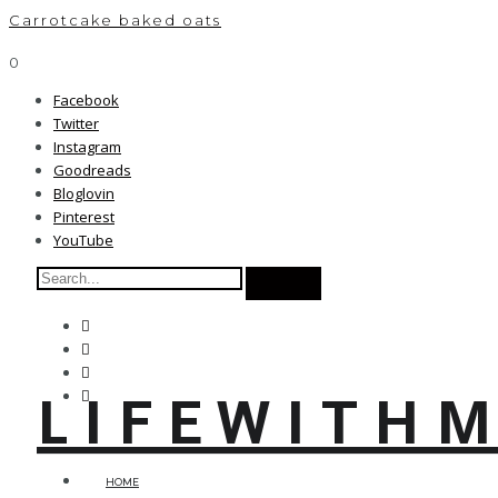
Carrotcake baked oats
0
Facebook
Twitter
Instagram
Goodreads
Bloglovin
Pinterest
YouTube
L I F E W I T H M
HOME