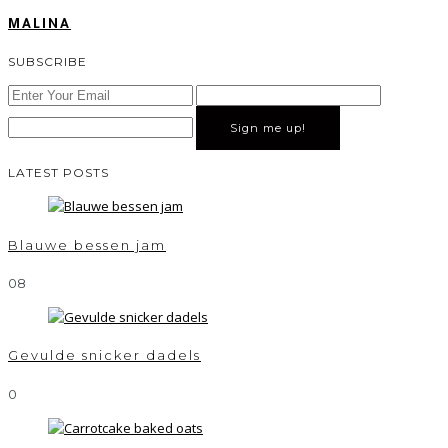
MALINA
SUBSCRIBE
Sign me up!
LATEST POSTS
Blauwe bessen jam
0
8
Gevulde snicker dadels
0