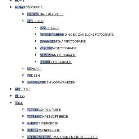
HOME
MINA FOTOGRAFIE
OVER MINA FOTOGRAFIE
PORTFOLIO
LOVE SHOOTS
PERSONAL BRANDING EN ZAKELIJKE FOTOGRAFIE
ZWANGERSCHAPSFOTOGRAFIE
VERLOVINGSFOTOGRAFIE
NEW BORN FOTOGRAFIE
PORTRET FOTOGRAFIE
CONTACT
PRIJZEN
INFORMATIE EN VOORWAARDEN
ABOUT ME
BLOGS
SHOP
TOTE MAGHREB TAUPE
TOTE MAGHREB SOFT BEIGE
KLEUTER WERKBOEK
PEUTER WERKBOEKJE
KLEINE MOSLIMS RAMADAN EN EID KLEURBOEK