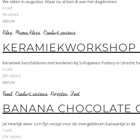
We zitten in augustus. Maar nu al ben ik aan het dagdromen
0
LIKE
78 VIEWS
29
JUN
Blog
,
Mama blogs
,
Product reviews
KERAMIEKWORKSHOP 
Keramiek beschilderen met kinderen bij SofiaJames Pottery in Utrecht: h
0
LIKE
287 VIEWS
09
JUN
Food
,
Product reviews
,
Recepten
,
Zoet
BANANA CHOCOLATE C
Ja! Heerlijk weer zo’n fijn recept voor de overgebleven banaantje in de
1
LIKE
274 VIEWS