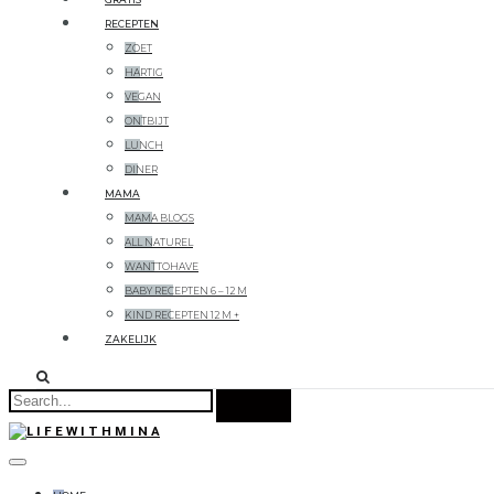
RECEPTEN
ZOET
HARTIG
VEGAN
ONTBIJT
LUNCH
DINER
MAMA
MAMA BLOGS
ALL NATUREL
WANTTOHAVE
BABY RECEPTEN 6 – 12 M
KIND RECEPTEN 12 M +
ZAKELIJK