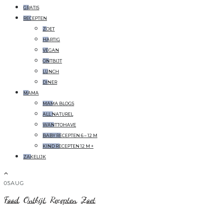
GRATIS
RECEPTEN
ZOET
HARTIG
VEGAN
ONTBIJT
LUNCH
DINER
MAMA
MAMA BLOGS
ALL NATUREL
WANTTOHAVE
BABY RECEPTEN 6 – 12 M
KIND RECEPTEN 12 M +
ZAKELIJK
05
AUG
Food
,
Ontbijt
,
Recepten
,
Zoet