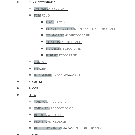
MINA FOTOGRAFIE
OVER MINA FOTOGRAFIE
PORTFOLIO
LOVE SHOOTS
PERSONAL BRANDING EN ZAKELIJKE FOTOGRAFIE
ZWANGERSCHAPSFOTOGRAFIE
VERLOVINGSFOTOGRAFIE
NEW BORN FOTOGRAFIE
PORTRET FOTOGRAFIE
CONTACT
PRIJZEN
INFORMATIE EN VOORWAARDEN
ABOUT ME
BLOGS
SHOP
TOTE MAGHREB TAUPE
TOTE MAGHREB SOFT BEIGE
KLEUTER WERKBOEK
PEUTER WERKBOEKJE
KLEINE MOSLIMS RAMADAN EN EID KLEURBOEK
GRATIS